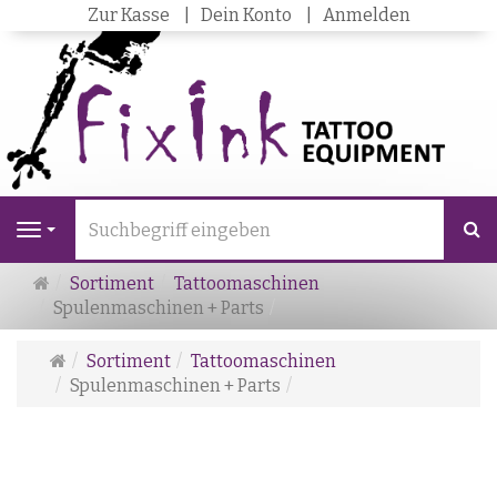
Zur Kasse
Dein Konto
Anmelden
S
Navigation
Startseite
Sortiment
Tattoomaschinen
Spulenmaschinen + Parts
Startseite
Sortiment
Tattoomaschinen
Spulenmaschinen + Parts