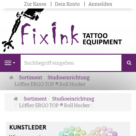
Zur Kasse
Dein Konto
Anmelden
S
Navigation
Startseite
Sortiment
Studioeinrichtung
Löffler ERGO TOP ® Roll Hocker
Startseite
Sortiment
Studioeinrichtung
Löffler ERGO TOP ® Roll Hocker