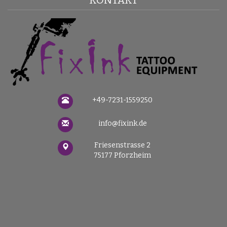
+49-7231-1559250
info@fixink.de
Friesenstrasse 2
75177 Pforzheim