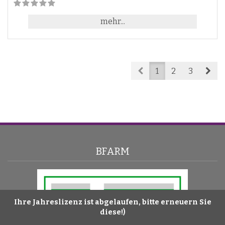
mehr...
Prev
Nex
1
2
3
BFARM
Ihre Jahreslizenz ist abgelaufen, bitte erneuern Sie
Ihre Jahreslizenz ist abgelaufen, bitte erneuern Sie
diese!)
diese!)