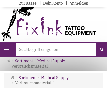
Zur Kasse
Dein Konto
Anmelden
S
Navigation
Startseite
Sortiment
Medical Supply
Verbrauchsmaterial
Startseite
Sortiment
Medical Supply
Verbrauchsmaterial