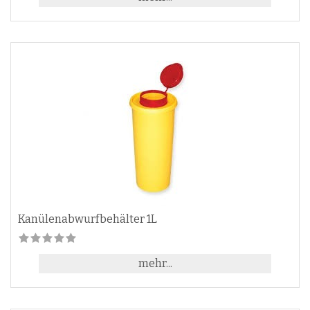
Kanülenabwurfbehälter 1L
mehr...