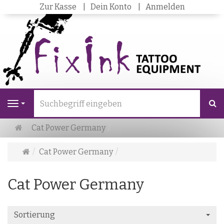
Zur Kasse
Dein Konto
Anmelden
S
Navigation
Startseite
Cat Power Germany
Startseite
Cat Power Germany
Cat Power Germany
Sortierung