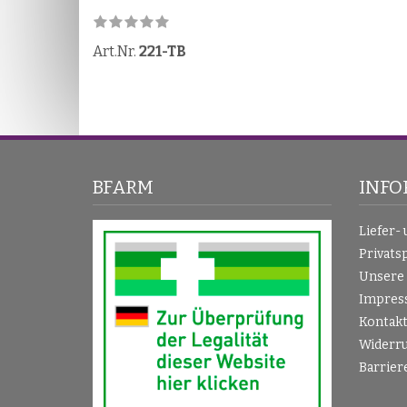
Art.Nr.
221-TB
BFARM
INFO
Liefer-
Privats
Unsere
Impres
Kontak
Widerru
Barrier